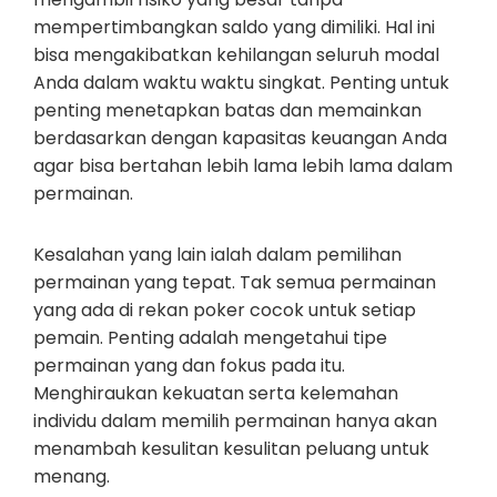
mempertimbangkan saldo yang dimiliki. Hal ini
bisa mengakibatkan kehilangan seluruh modal
Anda dalam waktu waktu singkat. Penting untuk
penting menetapkan batas dan memainkan
berdasarkan dengan kapasitas keuangan Anda
agar bisa bertahan lebih lama lebih lama dalam
permainan.
Kesalahan yang lain ialah dalam pemilihan
permainan yang tepat. Tak semua permainan
yang ada di rekan poker cocok untuk setiap
pemain. Penting adalah mengetahui tipe
permainan yang dan fokus pada itu.
Menghiraukan kekuatan serta kelemahan
individu dalam memilih permainan hanya akan
menambah kesulitan kesulitan peluang untuk
menang.