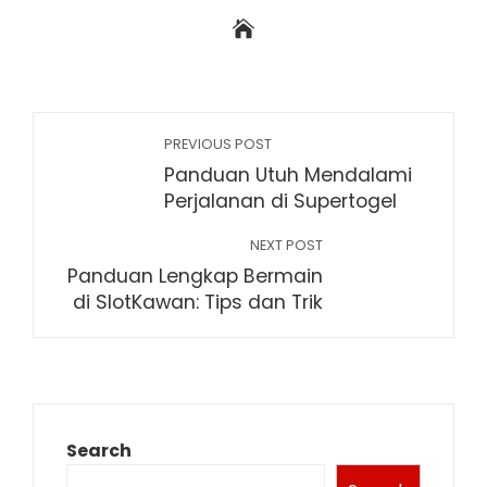
PREVIOUS POST
Panduan Utuh Mendalami
Perjalanan di Supertogel
NEXT POST
Panduan Lengkap Bermain
di SlotKawan: Tips dan Trik
Search