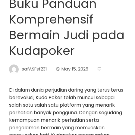
Buku Panduan
Komprehensif
Bermain Judi pada
Kudapoker
safASFsf231
May 15, 2026
Di dalam dunia perjudian daring yang terus terus
berevolusi, Kuda Poker telah muncul sebagai
salah satu salah satu platform yang menarik
perhatian banyak pengguna. Dengan segudang
kemampuan menarik perhatian serta
pengalaman bermain yang memuaskan