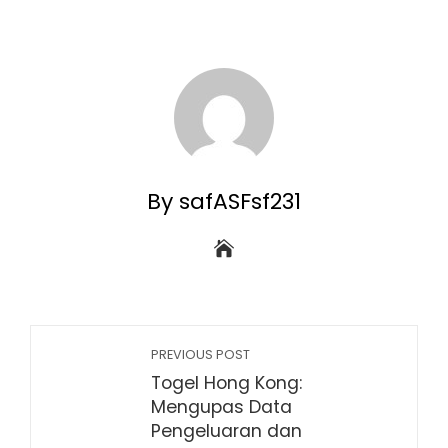
By safASFsf231
PREVIOUS POST
Togel Hong Kong:
Mengupas Data
Pengeluaran dan