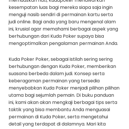
memuaskan hati, Kudapoker menawarkan
kesempatan luas bagi mereka siapa saja ingin
menguji nasib sendiri di permainan kartu serta
judi online. Bagi anda yang baru mengenal alam
ini, krusial agar memahami berbagai aspek yang
berhubungan dari Kuda Poker supaya bisa
mengoptimalkan pengalaman permainan Anda.
Kuda Poker Poker, sebagai istilah sering sering
berhubungan dengan Kuda Poker, memberikan
suasana berbeda dalam judi. Konsep serta
keberagaman permainan yang tersedia
menyebabkan Kuda Poker menjadi pilihan pilihan
utama bagi sejumlah pemain. Di buku panduan
ini, kami akan akan mengkaji berbagai tips serta
taktik yang bisa membantu Anda menguasai
permainan di Kuda Poker, serta mengetahui
detail yang terdapat di dalamnya. Mari kita