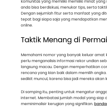
komunitas yang memiliki memiliki minat yang sa
anda bisa berdiskusi, menukar tips, serta t
Dengan sejumlah fitur serta manfaat yang dit
tepat bagi siapa saja yang mendapatkan me
online.
Taktik Menang di Permai
Memahami nomor yang banyak keluar amat krus
perlu menganalisis informasi rekor undian seb
langsung macau. Dengan memperhatikan cor
rencana yang kian baik dalam memilih angka
sedikit muncul, karena bisa jadi mereka akan k
Di samping itu, penting untuk mengatur angga
internet. Membatasi jumlah modal yang siap
meminimalisir kerugian yang signifikan.
bandar