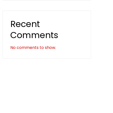
Recent
Comments
No comments to show.