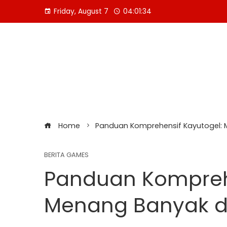
Skip
Friday, August 7
04:01:35
to
content
Home
Panduan Komprehensif Kayutogel: M
BERITA GAMES
Panduan Komprehe
Menang Banyak di 