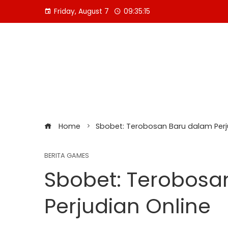
Skip
Friday, August 7
09:35:16
to
content
Home
Sbobet: Terobosan Baru dalam Perj
BERITA GAMES
Sbobet: Terobosa
Perjudian Online