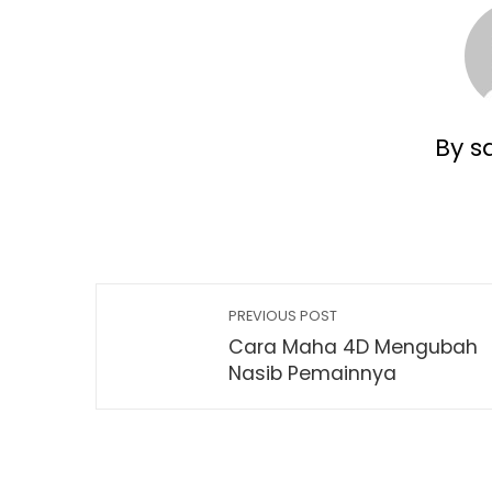
By s
PREVIOUS POST
Cara Maha 4D Mengubah
Nasib Pemainnya