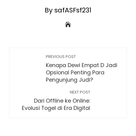
By safASFsf231
PREVIOUS POST
Kenapa Dewi Empat D Jadi
Opsional Penting Para
Pengunjung Judi?
NEXT POST
Dari Offline ke Online:
Evolusi Togel di Era Digital