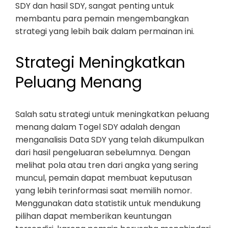
SDY dan hasil SDY, sangat penting untuk
membantu para pemain mengembangkan
strategi yang lebih baik dalam permainan ini.
Strategi Meningkatkan
Peluang Menang
Salah satu strategi untuk meningkatkan peluang
menang dalam Togel SDY adalah dengan
menganalisis Data SDY yang telah dikumpulkan
dari hasil pengeluaran sebelumnya. Dengan
melihat pola atau tren dari angka yang sering
muncul, pemain dapat membuat keputusan
yang lebih terinformasi saat memilih nomor.
Menggunakan data statistik untuk mendukung
pilihan dapat memberikan keuntungan