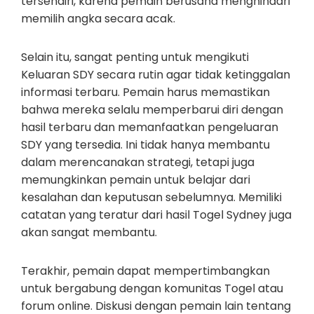
tersendiri, karena pemain berusaha menghindari
memilih angka secara acak.
Selain itu, sangat penting untuk mengikuti
Keluaran SDY secara rutin agar tidak ketinggalan
informasi terbaru. Pemain harus memastikan
bahwa mereka selalu memperbarui diri dengan
hasil terbaru dan memanfaatkan pengeluaran
SDY yang tersedia. Ini tidak hanya membantu
dalam merencanakan strategi, tetapi juga
memungkinkan pemain untuk belajar dari
kesalahan dan keputusan sebelumnya. Memiliki
catatan yang teratur dari hasil Togel Sydney juga
akan sangat membantu.
Terakhir, pemain dapat mempertimbangkan
untuk bergabung dengan komunitas Togel atau
forum online. Diskusi dengan pemain lain tentang