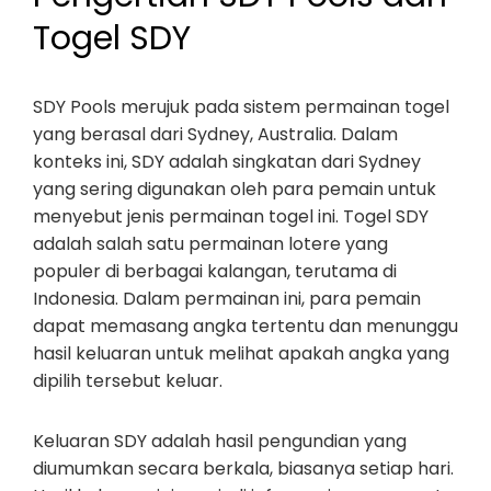
Togel SDY
SDY Pools merujuk pada sistem permainan togel
yang berasal dari Sydney, Australia. Dalam
konteks ini, SDY adalah singkatan dari Sydney
yang sering digunakan oleh para pemain untuk
menyebut jenis permainan togel ini. Togel SDY
adalah salah satu permainan lotere yang
populer di berbagai kalangan, terutama di
Indonesia. Dalam permainan ini, para pemain
dapat memasang angka tertentu dan menunggu
hasil keluaran untuk melihat apakah angka yang
dipilih tersebut keluar.
Keluaran SDY adalah hasil pengundian yang
diumumkan secara berkala, biasanya setiap hari.