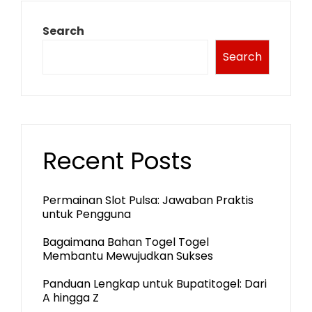
Search
Search
Recent Posts
Permainan Slot Pulsa: Jawaban Praktis
untuk Pengguna
Bagaimana Bahan Togel Togel
Membantu Mewujudkan Sukses
Panduan Lengkap untuk Bupatitogel: Dari
A hingga Z