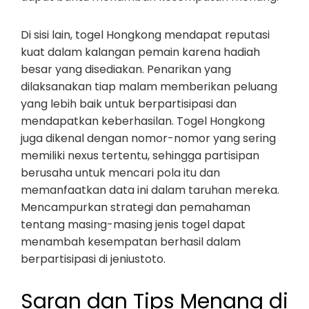
Di sisi lain, togel Hongkong mendapat reputasi
kuat dalam kalangan pemain karena hadiah
besar yang disediakan. Penarikan yang
dilaksanakan tiap malam memberikan peluang
yang lebih baik untuk berpartisipasi dan
mendapatkan keberhasilan. Togel Hongkong
juga dikenal dengan nomor-nomor yang sering
memiliki nexus tertentu, sehingga partisipan
berusaha untuk mencari pola itu dan
memanfaatkan data ini dalam taruhan mereka.
Mencampurkan strategi dan pemahaman
tentang masing-masing jenis togel dapat
menambah kesempatan berhasil dalam
berpartisipasi di jeniustoto.
Saran dan Tips Menang di