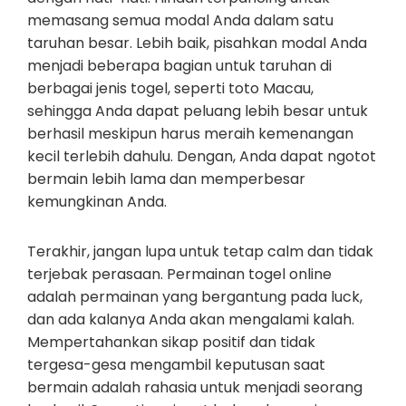
memasang semua modal Anda dalam satu
taruhan besar. Lebih baik, pisahkan modal Anda
menjadi beberapa bagian untuk taruhan di
berbagai jenis togel, seperti toto Macau,
sehingga Anda dapat peluang lebih besar untuk
berhasil meskipun harus meraih kemenangan
kecil terlebih dahulu. Dengan, Anda dapat ngotot
bermain lebih lama dan memperbesar
kemungkinan Anda.
Terakhir, jangan lupa untuk tetap calm dan tidak
terjebak perasaan. Permainan togel online
adalah permainan yang bergantung pada luck,
dan ada kalanya Anda akan mengalami kalah.
Mempertahankan sikap positif dan tidak
tergesa-gesa mengambil keputusan saat
bermain adalah rahasia untuk menjadi seorang