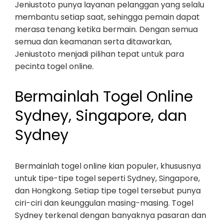
Jeniustoto punya layanan pelanggan yang selalu
membantu setiap saat, sehingga pemain dapat
merasa tenang ketika bermain. Dengan semua
semua dan keamanan serta ditawarkan,
Jeniustoto menjadi pilihan tepat untuk para
pecinta togel online.
Bermainlah Togel Online
Sydney, Singapore, dan
Sydney
Bermainlah togel online kian populer, khususnya
untuk tipe-tipe togel seperti Sydney, Singapore,
dan Hongkong. Setiap tipe togel tersebut punya
ciri-ciri dan keunggulan masing-masing. Togel
Sydney terkenal dengan banyaknya pasaran dan