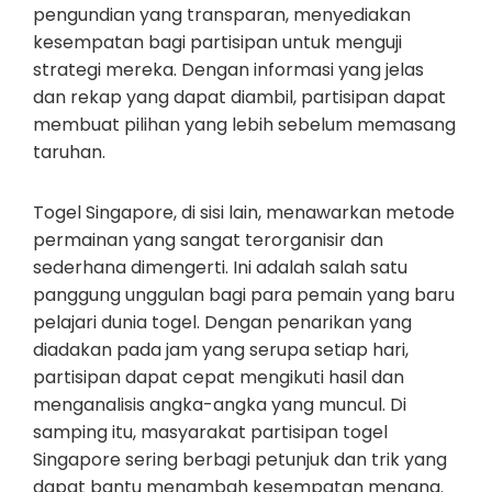
pengundian yang transparan, menyediakan
kesempatan bagi partisipan untuk menguji
strategi mereka. Dengan informasi yang jelas
dan rekap yang dapat diambil, partisipan dapat
membuat pilihan yang lebih sebelum memasang
taruhan.
Togel Singapore, di sisi lain, menawarkan metode
permainan yang sangat terorganisir dan
sederhana dimengerti. Ini adalah salah satu
panggung unggulan bagi para pemain yang baru
pelajari dunia togel. Dengan penarikan yang
diadakan pada jam yang serupa setiap hari,
partisipan dapat cepat mengikuti hasil dan
menganalisis angka-angka yang muncul. Di
samping itu, masyarakat partisipan togel
Singapore sering berbagi petunjuk dan trik yang
dapat bantu menambah kesempatan menang.