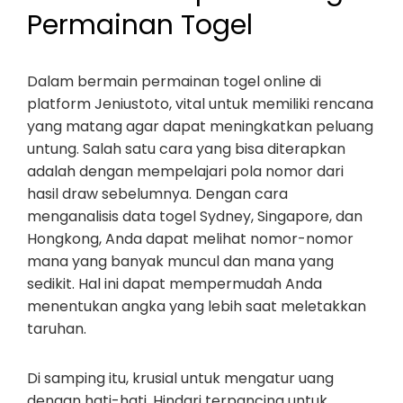
Permainan Togel
Dalam bermain permainan togel online di
platform Jeniustoto, vital untuk memiliki rencana
yang matang agar dapat meningkatkan peluang
untung. Salah satu cara yang bisa diterapkan
adalah dengan mempelajari pola nomor dari
hasil draw sebelumnya. Dengan cara
menganalisis data togel Sydney, Singapore, dan
Hongkong, Anda dapat melihat nomor-nomor
mana yang banyak muncul dan mana yang
sedikit. Hal ini dapat mempermudah Anda
menentukan angka yang lebih saat meletakkan
taruhan.
Di samping itu, krusial untuk mengatur uang
dengan hati-hati. Hindari terpancing untuk