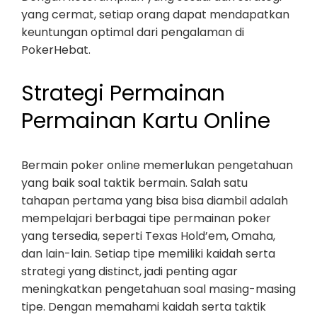
yang cermat, setiap orang dapat mendapatkan
keuntungan optimal dari pengalaman di
PokerHebat.
Strategi Permainan
Permainan Kartu Online
Bermain poker online memerlukan pengetahuan
yang baik soal taktik bermain. Salah satu
tahapan pertama yang bisa bisa diambil adalah
mempelajari berbagai tipe permainan poker
yang tersedia, seperti Texas Hold’em, Omaha,
dan lain-lain. Setiap tipe memiliki kaidah serta
strategi yang distinct, jadi penting agar
meningkatkan pengetahuan soal masing-masing
tipe. Dengan memahami kaidah serta taktik