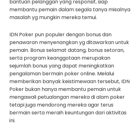
bantuan pelanggan yang responsif, siap
membantu pemain dalam segala tanya misalnya
masalah yg mungkin mereka temui.
IDN Poker pun populer dengan bonus dan
penawaran menyenangkan yg ditawarkan untuk
pemain. Bonus selamat datang, bonus setoran,
serta program keanggotaan merupakan
sejumlah bonus yang dapat meningkatkan
pengalaman bermain poker online. Melalui
memberikan banyak keistimewaan tersebut, IDN
Poker bukan hanya membantu pemain untuk
mengawali petualangan mereka di alam poker
tetapi juga mendorong mereka agar terus
bermain serta meraih keuntungan dari aktivitas
ini.