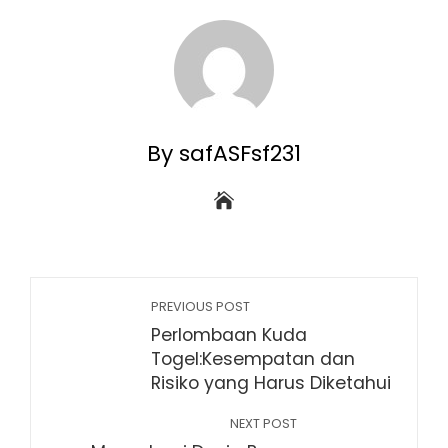
By safASFsf231
PREVIOUS POST
Perlombaan Kuda
Togel:Kesempatan dan
Risiko yang Harus Diketahui
NEXT POST