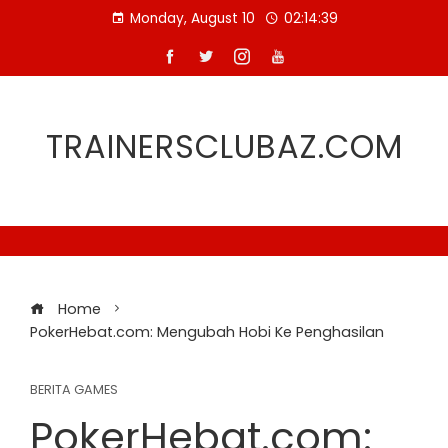
Skip
Monday, August 10
02:14:39
to
content
TRAINERSCLUBAZ.COM
Home
PokerHebat.com: Mengubah Hobi Ke Penghasilan
BERITA GAMES
PokerHebat.com: