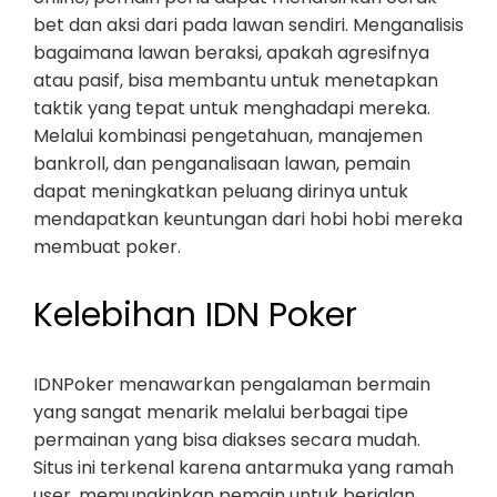
bet dan aksi dari pada lawan sendiri. Menganalisis
bagaimana lawan beraksi, apakah agresifnya
atau pasif, bisa membantu untuk menetapkan
taktik yang tepat untuk menghadapi mereka.
Melalui kombinasi pengetahuan, manajemen
bankroll, dan penganalisaan lawan, pemain
dapat meningkatkan peluang dirinya untuk
mendapatkan keuntungan dari hobi hobi mereka
membuat poker.
Kelebihan IDN Poker
IDNPoker menawarkan pengalaman bermain
yang sangat menarik melalui berbagai tipe
permainan yang bisa diakses secara mudah.
Situs ini terkenal karena antarmuka yang ramah
user, memungkinkan pemain untuk berjalan