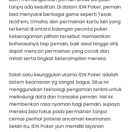
tanpa ada kesulitan. Di dalam IDN Poker, pemain
bisa menyukai berbagai game seperti Texas
Hold’em, Omaha, dan permainan kartu lain yang
terkenal di antara kalangan pecinta poker.
Keberagaman pilihan tersebut memastikan
bahwasanya tiap pemain, baik awal hingga ahli,
dapat mencari permainan yang cocok dari
minat serta tingkat keterampilan mereka.
Salah satu keunggulan utama IDN Poker adalah
sistem keamanan yg sangat bagus. Situs ini
menggunakan teknologi pengaman terkini untuk
melindungi data dan transaksi pemain. Hal ini
memberikan rasa nyaman bagi pemain, supaya
mereka bisa fokus pada permainan tanpa
cemas perihal potensi ancaman keamanan.
Selain itu, IDN Poker pun memiliki layanan