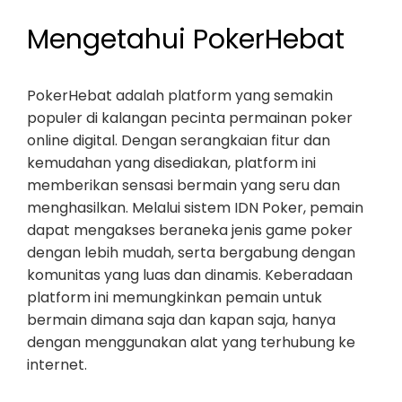
Mengetahui PokerHebat
PokerHebat adalah platform yang semakin
populer di kalangan pecinta permainan poker
online digital. Dengan serangkaian fitur dan
kemudahan yang disediakan, platform ini
memberikan sensasi bermain yang seru dan
menghasilkan. Melalui sistem IDN Poker, pemain
dapat mengakses beraneka jenis game poker
dengan lebih mudah, serta bergabung dengan
komunitas yang luas dan dinamis. Keberadaan
platform ini memungkinkan pemain untuk
bermain dimana saja dan kapan saja, hanya
dengan menggunakan alat yang terhubung ke
internet.