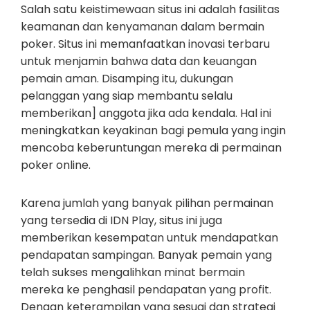
Salah satu keistimewaan situs ini adalah fasilitas
keamanan dan kenyamanan dalam bermain
poker. Situs ini memanfaatkan inovasi terbaru
untuk menjamin bahwa data dan keuangan
pemain aman. Disamping itu, dukungan
pelanggan yang siap membantu selalu
memberikan] anggota jika ada kendala. Hal ini
meningkatkan keyakinan bagi pemula yang ingin
mencoba keberuntungan mereka di permainan
poker online.
Karena jumlah yang banyak pilihan permainan
yang tersedia di IDN Play, situs ini juga
memberikan kesempatan untuk mendapatkan
pendapatan sampingan. Banyak pemain yang
telah sukses mengalihkan minat bermain
mereka ke penghasil pendapatan yang profit.
Dengan keterampilan yang sesuai dan strategi