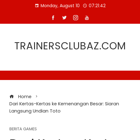
Skip
Monday, August 10
07:21:43
to
content
TRAINERSCLUBAZ.COM
Home
Dari Kertas-Kertas ke Kemenangan Besar: Siaran
Langsung Undian Toto
BERITA GAMES