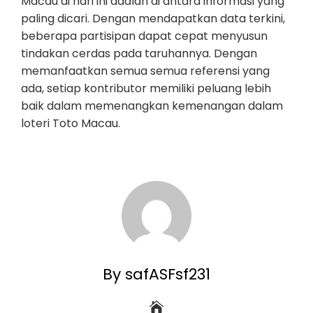
Macau di hari ini adalah di antara informasi yang
paling dicari. Dengan mendapatkan data terkini,
beberapa partisipan dapat cepat menyusun
tindakan cerdas pada taruhannya. Dengan
memanfaatkan semua semua referensi yang
ada, setiap kontributor memiliki peluang lebih
baik dalam memenangkan kemenangan dalam
loteri Toto Macau.
By safASFsf231