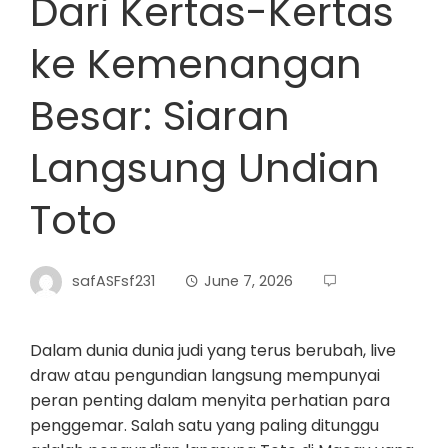
Dari Kertas-Kertas
ke Kemenangan
Besar: Siaran
Langsung Undian
Toto
safASFsf231
June 7, 2026
Dalam dunia dunia judi yang terus berubah, live
draw atau pengundian langsung mempunyai
peran penting dalam menyita perhatian para
penggemar. Salah satu yang paling ditunggu