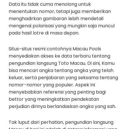
Data itu tidak cuma menolong untuk
menentukan nomor, tetapi juga memberikan
menghadirkan gambaran lebih mendetail
mengenai polarisasi yang mungkin saja muncul
pada hasil lotre di masa depan.
Situs-situs resmi contohnya Macau Pools
menyediakan akses ke data terbaru tentang
pengundian langsung Toto Macau. Di sini, Kamu
bisa mencari angka tentang angka yang telah
keluar, serta penjabaran yang seksama tentang
nomor-nomor yang populer. Aspek ini
menyebabkan referensi yang penting bagi
bettor yang meningkatkan pendekatan
perjudian dirinya berlandaskan angka yang sah.
Tak luput dari perhatian, pengundian langsung