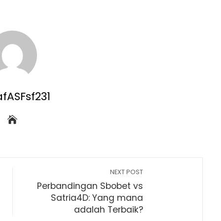
afASFsf231
NEXT POST
Perbandingan Sbobet vs
Satria4D: Yang mana
adalah Terbaik?