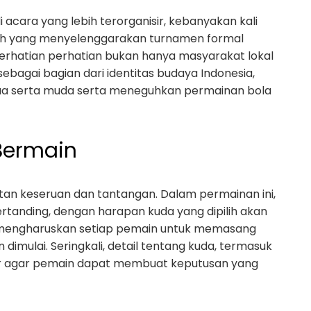
 acara yang lebih terorganisir, kebanyakan kali
yah yang menyelenggarakan turnamen formal
erhatian perhatian bukan hanya masyarakat lokal
n sebagai bagian dari identitas budaya Indonesia,
tua serta muda serta meneguhkan permainan bola
Bermain
an keseruan dan tantangan. Dalam permainan ini,
tanding, dengan harapan kuda yang dipilih akan
mengharuskan setiap pemain untuk memasang
imulai. Seringkali, detail tentang kuda, termasuk
ber agar pemain dapat membuat keputusan yang