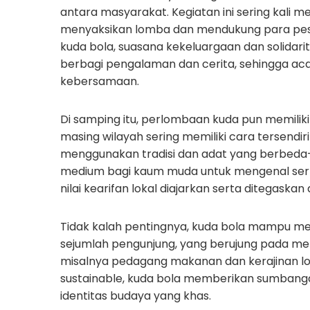
antara masyarakat. Kegiatan ini sering kali m
menyaksikan lomba dan mendukung para pes
kuda bola, suasana kekeluargaan dan solidar
berbagi pengalaman dan cerita, sehingga acar
kebersamaan.
Di samping itu, perlombaan kuda pun memilik
masing wilayah sering memiliki cara tersendi
menggunakan tradisi dan adat yang berbed
medium bagi kaum muda untuk mengenal serta
nilai kearifan lokal diajarkan serta ditegaskan
Tidak kalah pentingnya, kuda bola mampu me
sejumlah pengunjung, yang berujung pada me
misalnya pedagang makanan dan kerajinan lo
sustainable, kuda bola memberikan sumba
identitas budaya yang khas.