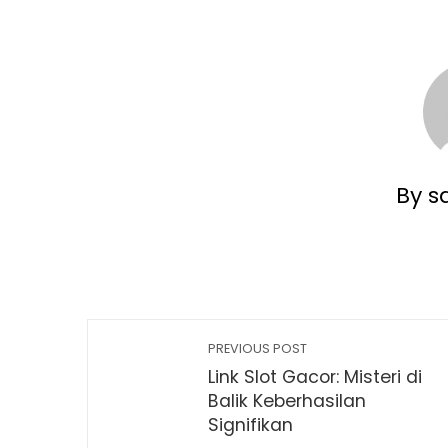
By s
PREVIOUS POST
Link Slot Gacor: Misteri di
Balik Keberhasilan
Signifikan