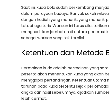
Saat ini, kuda bola sudah berkembang menjadi
dalam perayaan budaya. Banyak sekali wila
dengan hadiah yang menarik, yang menarik p
tetapi juga turis. Warisan ini terus dilestarika
menghadirkan jembatan di antara generasi 
sebagai warisan yang tak ternilai.
Ketentuan dan Metode 
Permainan kuda adalah permainan yang sarat
peserta akan menentukan kuda yang akan ber
menggapai pertandingan. Ketentuan utama 
taruhan pada kuda tertentu sejak perlombaan d
angka dan hasil sebelumnya, dijadikan sum
lebih cermat.