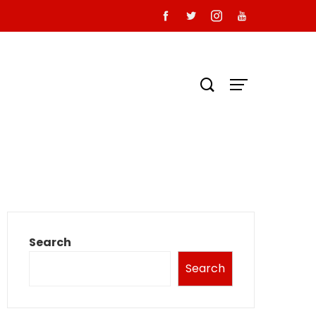
Search
Search