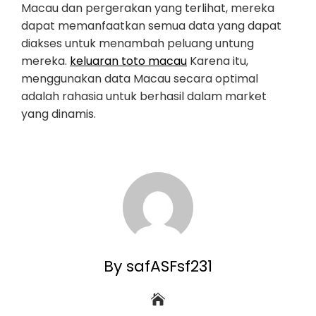
Macau dan pergerakan yang terlihat, mereka
dapat memanfaatkan semua data yang dapat
diakses untuk menambah peluang untung
mereka.
keluaran toto macau
Karena itu,
menggunakan data Macau secara optimal
adalah rahasia untuk berhasil dalam market
yang dinamis.
By safASFsf231