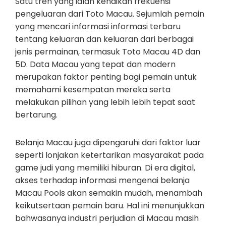
Satu tren yang ialah kenaikan frekuensi
pengeluaran dari Toto Macau. Sejumlah pemain
yang mencari informasi informasi terbaru
tentang keluaran dan keluaran dari berbagai
jenis permainan, termasuk Toto Macau 4D dan
5D. Data Macau yang tepat dan modern
merupakan faktor penting bagi pemain untuk
memahami kesempatan mereka serta
melakukan pilihan yang lebih lebih tepat saat
bertarung.
Belanja Macau juga dipengaruhi dari faktor luar
seperti lonjakan ketertarikan masyarakat pada
game judi yang memiliki hiburan. Di era digital,
akses terhadap informasi mengenai belanja
Macau Pools akan semakin mudah, menambah
keikutsertaan pemain baru. Hal ini menunjukkan
bahwasanya industri perjudian di Macau masih