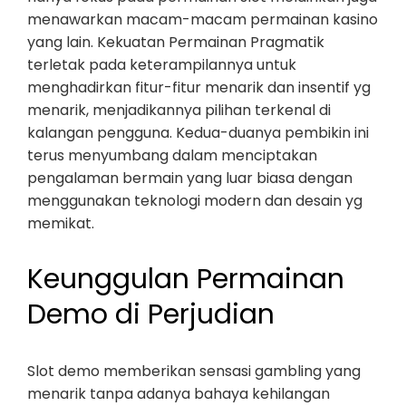
menawarkan macam-macam permainan kasino
yang lain. Kekuatan Permainan Pragmatik
terletak pada keterampilannya untuk
menghadirkan fitur-fitur menarik dan insentif yg
menarik, menjadikannya pilihan terkenal di
kalangan pengguna. Kedua-duanya pembikin ini
terus menyumbang dalam menciptakan
pengalaman bermain yang luar biasa dengan
menggunakan teknologi modern dan desain yg
memikat.
Keunggulan Permainan
Demo di Perjudian
Slot demo memberikan sensasi gambling yang
menarik tanpa adanya bahaya kehilangan