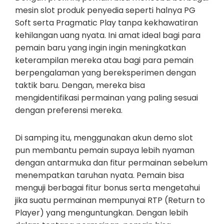
mesin slot produk penyedia seperti halnya PG
Soft serta Pragmatic Play tanpa kekhawatiran
kehilangan uang nyata. Ini amat ideal bagi para
pemain baru yang ingin ingin meningkatkan
keterampilan mereka atau bagi para pemain
berpengalaman yang bereksperimen dengan
taktik baru. Dengan, mereka bisa
mengidentifikasi permainan yang paling sesuai
dengan preferensi mereka.
Di samping itu, menggunakan akun demo slot
pun membantu pemain supaya lebih nyaman
dengan antarmuka dan fitur permainan sebelum
menempatkan taruhan nyata. Pemain bisa
menguji berbagai fitur bonus serta mengetahui
jika suatu permainan mempunyai RTP (Return to
Player) yang menguntungkan. Dengan lebih