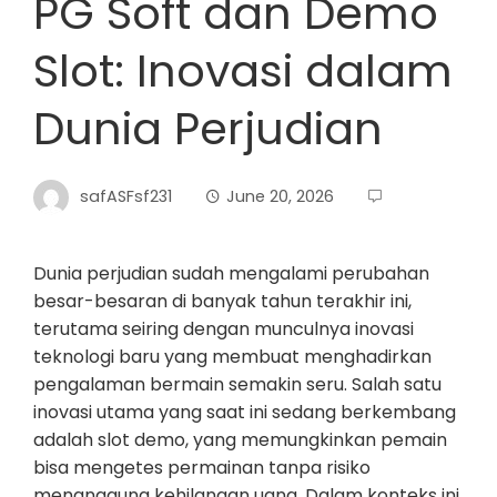
PG Soft dan Demo
Slot: Inovasi dalam
Dunia Perjudian
safASFsf231
June 20, 2026
Dunia perjudian sudah mengalami perubahan
besar-besaran di banyak tahun terakhir ini,
terutama seiring dengan munculnya inovasi
teknologi baru yang membuat menghadirkan
pengalaman bermain semakin seru. Salah satu
inovasi utama yang saat ini sedang berkembang
adalah slot demo, yang memungkinkan pemain
bisa mengetes permainan tanpa risiko
menanggung kehilangan uang. Dalam konteks ini,