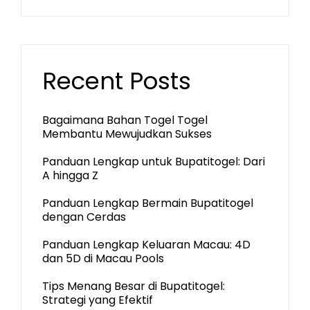
Recent Posts
Bagaimana Bahan Togel Togel
Membantu Mewujudkan Sukses
Panduan Lengkap untuk Bupatitogel: Dari
A hingga Z
Panduan Lengkap Bermain Bupatitogel
dengan Cerdas
Panduan Lengkap Keluaran Macau: 4D
dan 5D di Macau Pools
Tips Menang Besar di Bupatitogel:
Strategi yang Efektif