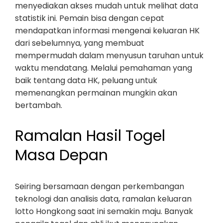
menyediakan akses mudah untuk melihat data
statistik ini. Pemain bisa dengan cepat
mendapatkan informasi mengenai keluaran HK
dari sebelumnya, yang membuat
mempermudah dalam menyusun taruhan untuk
waktu mendatang. Melalui pemahaman yang
baik tentang data HK, peluang untuk
memenangkan permainan mungkin akan
bertambah.
Ramalan Hasil Togel
Masa Depan
Seiring bersamaan dengan perkembangan
teknologi dan analisis data, ramalan keluaran
lotto Hongkong saat ini semakin maju. Banyak