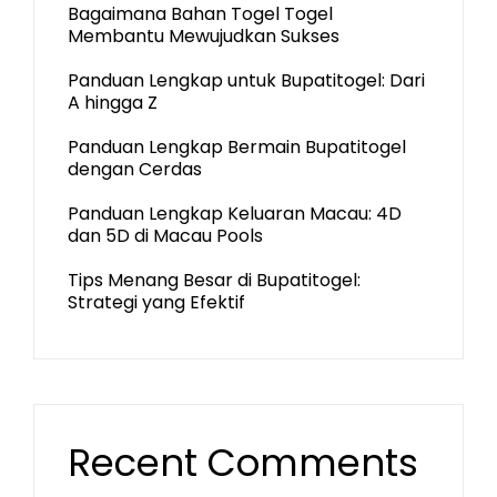
Bagaimana Bahan Togel Togel
Membantu Mewujudkan Sukses
Panduan Lengkap untuk Bupatitogel: Dari
A hingga Z
Panduan Lengkap Bermain Bupatitogel
dengan Cerdas
Panduan Lengkap Keluaran Macau: 4D
dan 5D di Macau Pools
Tips Menang Besar di Bupatitogel:
Strategi yang Efektif
Recent Comments