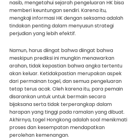
nasib, mengetahui sejarah pengeluaran HK bisa
memberi keuntungan sendiri. Karena itu,
mengkaji informasi HK dengan seksama adalah
tindakan penting dalam menyusun strategi
perjudian yang lebih efektif.
Namun, harus diingat bahwa diingat bahwa
meskipun prediksi ini mungkin menawarkan
arahan, tidak kepastian bahwa angka tertentu
akan keluar. Ketidakpastian merupakan aspek
dari permainan togel, dan semua pengeluaran
tetap terus acak. Oleh karena itu, para pemain
disarankan untuk untuk bermain secara
bijaksana serta tidak terperangkap dalam
harapan yang tinggi pada ramalan yang dibuat.
Akhirnya, togel Hongkong adalah soal menikmati
proses dan kesempatan mendapatkan
perolehan kemenangan.