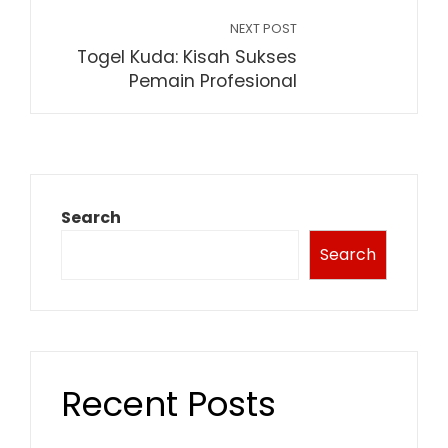
NEXT POST
Togel Kuda: Kisah Sukses
Pemain Profesional
Search
Search
Recent Posts