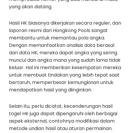
yang akan datang.
Hasil HK biasanya dikerjakan secara reguler, dan
laporan resmi dari Hongkong Pools sangat
membantu untuk memantau pola angka.
Dengan memanfaatkan analisis data berasal
dari data HK, mereka dapat angka yang sering
muncul dan angka mana yang sudah lama tidak
keluar. Hal ini memberikan kesempatan mereka
untuk membuat tindakan yang lebih tepat saat
bertaruh, memperbesar kemungkinan untuk
mendapatkan hasil yang diinginkan.
Selain itu, perlu dicatat, kecenderungan hasil
togel HK juga dapat dipengaruhi oleh berbagai
aspek eksternal, contohnya modifikasi dalam
metode undian hasil atau aturan permainan.