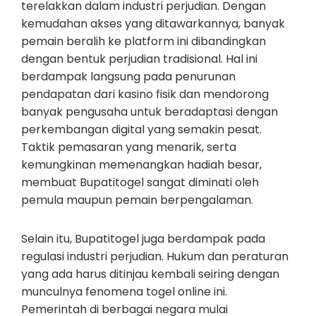
terelakkan dalam industri perjudian. Dengan
kemudahan akses yang ditawarkannya, banyak
pemain beralih ke platform ini dibandingkan
dengan bentuk perjudian tradisional. Hal ini
berdampak langsung pada penurunan
pendapatan dari kasino fisik dan mendorong
banyak pengusaha untuk beradaptasi dengan
perkembangan digital yang semakin pesat.
Taktik pemasaran yang menarik, serta
kemungkinan memenangkan hadiah besar,
membuat Bupatitogel sangat diminati oleh
pemula maupun pemain berpengalaman.
Selain itu, Bupatitogel juga berdampak pada
regulasi industri perjudian. Hukum dan peraturan
yang ada harus ditinjau kembali seiring dengan
munculnya fenomena togel online ini.
Pemerintah di berbagai negara mulai