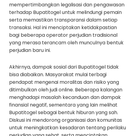
mempertimbangkan legalisasi dan pengawasan
terhadap Bupatitogel untuk melindungi pemain
serta memastikan transparansi dalam setiap
transaksi. Hal ini menciptakan ketidakpastian
bagi beberapa operator perjudian tradisional
yang merasa terancam oleh munculnya bentuk
perjudian baru ini.
Akhirnya, dampak sosial dari Bupatitogel tidak
bisa diabaikan. Masyarakat mulai terbagi
pendapat mengenai moralitas dan risiko yang
ditimbulkan oleh judi online. Beberapa kalangan
menghadapi masalah kecanduan dan dampak
finansial negatif, sementara yang lain melihat
Bupatitogel sebagai bentuk hiburan yang sah.
Diskusi ini mendorong organisasi dan komunitas
untuk meningkatkan kesadaran tentang perilaku
perjudian yang sehat, serta menciptakan