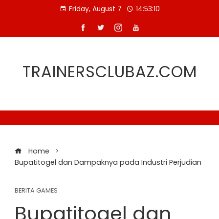
Skip
Friday, August 7
14:53:11
to
content
TRAINERSCLUBAZ.COM
Home
Bupatitogel dan Dampaknya pada Industri Perjudian
BERITA GAMES
Bupatitogel dan