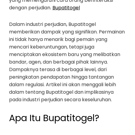
yang memengaruhi cara orang berinteraksi
dengan perjudian.
Bupatitogel
Dalam industri perjudian, Bupatitogel
memberikan dampak yang signifikan. Permainan
ini tidak hanya menarik bagi pemain yang
mencari keberuntungan, tetapi juga
menciptakan ekosistem baru yang melibatkan
bandar, agen, dan berbagai pihak lainnya.
Dampaknya terasa di berbagai level, dari
peningkatan pendapatan hingga tantangan
dalam regulasi. Artikel ini akan menggali lebih
dalam tentang Bupatitogel dan implikasinya
pada industri perjudian secara keseluruhan.
Apa Itu Bupatitogel?