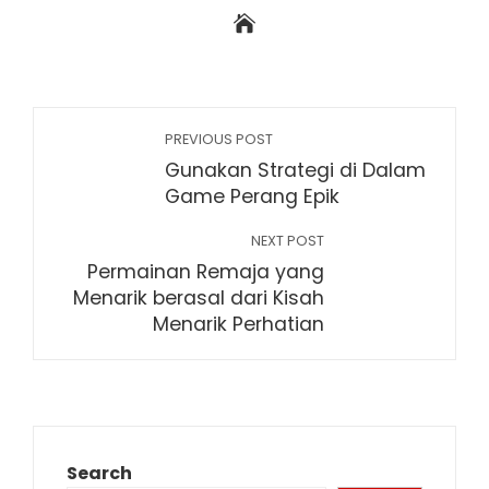
PREVIOUS POST
Gunakan Strategi di Dalam
Game Perang Epik
NEXT POST
Permainan Remaja yang
Menarik berasal dari Kisah
Menarik Perhatian
Search