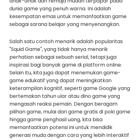
anak-anak dan remaja mudah terpapar pada
dunia game yang penuh warna. Ini adalah
kesempatan emas untuk memanfaatkan game
sebagai sarana belajar yang menyenangkan.
Salah satu contoh menarik adalah popularitas
"Squid Game", yang tidak hanya menarik
perhatian sebagai sebuah serial, tetapi juga
inspirasi bagi banyak game di platform online.
Selain itu, kita juga dapat menemukan game-
game edukatif yang dapat meningkatkan
keterampilan kognitif, seperti game Google yang
bertemakan tahun ular atau dino game yang
mengasah reaksi pemain. Dengan beragam
pilihan game, mulai dari game gratis di poki game
hingga game penghasil uang, kita bisa
memanfaatkan potensi ini untuk mendidik
generasi muda dengan cara yang lebih interaktif