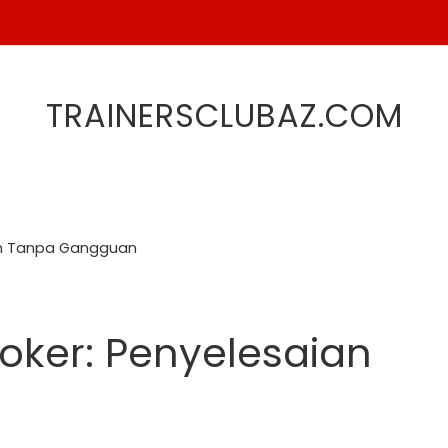
TRAINERSCLUBAZ.COM
ian Tanpa Gangguan
Poker: Penyelesaian