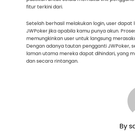
fitur terkini dari.
Setelah berhasil melakukan login, user dapa
JWPoker jika apabila kamu punya akun. Prose
memungkinkan user untuk langsung merasaka
Dengan adanya tautan pengganti JWPoker, se
laman utama mereka dapat dihindari, yang 
dan secara rintangan.
By s