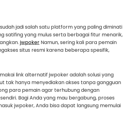
udah jadi salah satu platform yang paling diminati
satifing yang mulus serta berbagai fitur menarik,
nangkan.
jwpoker
Namun, sering kali para pemain
gakses situs resmi karena beberapa spesifik,
ai link alternatif jwpoker adalah solusi yang
sebut tak hanya menyediakan akses tanpa gangguan
long para pemain agar terhubung dengan
 sendiri. Bagi Anda yang mau bergabung, proses
i masuk jwpoker, Anda bisa dapat langsung memulai