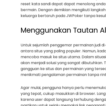
reset kata sandi dapat dapat menolong and
bermain. Dengan demikian mengikuti langkah
keluarga bertaruh pada JWPoker tanpa kesuli
Menggunakan Tautan Alt
Untuk sejumlah penggemar permainan judi di
antara situs yang paling populer. Namun, k
mencoba masuk ke situs utama. Dalam situasi
akan menjadi solusi yang sangat dibutuhkan. 
gangguan ke situs dan permainan yang tersed
menikmati pengalaman permainan tanpa rin
Agar mulai, pengguna hanya perlu menemukan
yang tepat, cukup masukkan di browser. La
karena user dapat langsung terhubung dengan
pastikan untuk selalu memakai link penggant