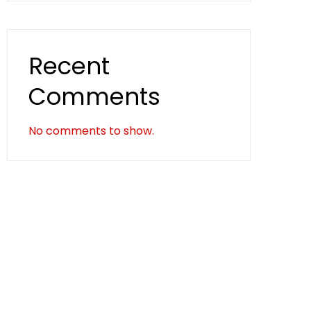
Recent
Comments
No comments to show.