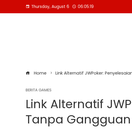
Skip
Thursday, August 6
06:05:19
to
content
Home
Link Alternatif JWPoker: Penyelesa
BERITA GAMES
Link Alternatif JW
Tanpa Gangguan