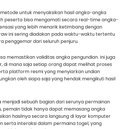
u metode untuk menyaksikan hasil angka-angka
mlah peserta bisa mengamati secara real-time angka-
ensasi yang lebih menarik ketimbang dengan
draw ini sering diadakan pada waktu-waktu tertentu
a penggemar dari seluruh penjuru.
sa memastikan validitas angka pengundian. Ini juga
 di mana saja setiap orang dapat melihat proses
erta platform resmi yang menyiarkan undian
gkan oleh siapa saja yang hendak mengikuti hasil
uga menjadi sebuah bagian dari serunya permainan
rn, pemain tidak hanya dapat memasang angka
ikan hasilnya secara langsung di layar komputer
 serta interaksi dalam permaina togel, yang