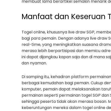
membuat lama berartikel semakin menarik 
Manfaat dan Keseruan To
Togel online, khususnya live draw SGP, mem
bagi para pemain. Dengan adanya live draw SG
real-time, yang meningkatkan suasana drama
merasa lebih berpartisipasi dan memicu adren
ini dapat dijangkau kapan saja dan di mana 
dan nyaman.
Di samping itu, kehadiran platform permaina
berbagai kemudahan bagi pemain. Cukup de
komputer, pemain dapat melaksanakan taruh
permainan seperti permainan togel SGP dan 
sehingga peserta tidak akan merasa bosan.
keberuntungan mereka dalam togel online d