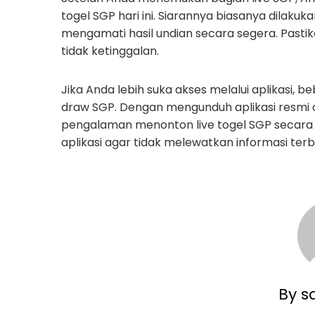
togel SGP hari ini. Siarannya biasanya dilak
mengamati hasil undian secara segera. Past
tidak ketinggalan.
Jika Anda lebih suka akses melalui aplikasi, be
draw SGP. Dengan mengunduh aplikasi resmi
pengalaman menonton live togel SGP secara l
aplikasi agar tidak melewatkan informasi ter
By s