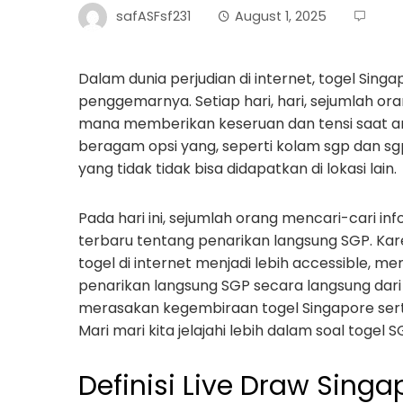
safASFsf231
August 1, 2025
Dalam dunia perjudian di internet, togel Sing
penggemarnya. Setiap hari, hari, sejumlah o
mana memberikan keseruan dan tensi saat an
beragam opsi yang, seperti kolam sgp dan sgp
yang tidak tidak bisa didapatkan di lokasi lain.
Pada hari ini, sejumlah orang mencari-cari i
terbaru tentang penarikan langsung SGP. Kare
togel di internet menjadi lebih accessible,
penarikan langsung SGP secara langsung dar
merasakan kegembiraan togel Singapore ser
Mari mari kita jelajahi lebih dalam soal toge
Definisi Live Draw Singa