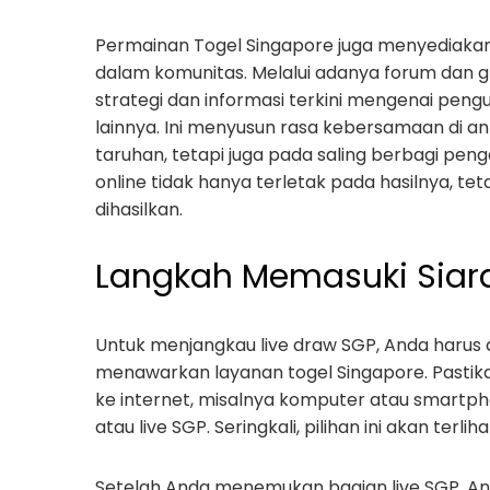
Permainan Togel Singapore juga menyediakan
dalam komunitas. Melalui adanya forum dan g
strategi dan informasi terkini mengenai peng
lainnya. Ini menyusun rasa kebersamaan di a
taruhan, tetapi juga pada saling berbagi pe
online tidak hanya terletak pada hasilnya, te
dihasilkan.
Langkah Memasuki Siar
Untuk menjangkau live draw SGP, Anda harus
menawarkan layanan togel Singapore. Pasti
ke internet, misalnya komputer atau smartpho
atau live SGP. Seringkali, pilihan ini akan terli
Setelah Anda menemukan bagian live SGP, An