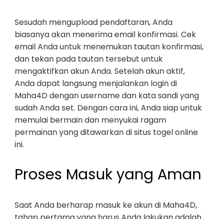
Sesudah mengupload pendaftaran, Anda
biasanya akan menerima email konfirmasi. Cek
email Anda untuk menemukan tautan konfirmasi,
dan tekan pada tautan tersebut untuk
mengaktifkan akun Anda. Setelah akun aktif,
Anda dapat langsung menjalankan login di
Maha4D dengan username dan kata sandi yang
sudah Anda set. Dengan cara ini, Anda siap untuk
memulai bermain dan menyukai ragam
permainan yang ditawarkan di situs togel online
ini.
Proses Masuk yang Aman
Saat Anda berharap masuk ke akun di Maha4D,
tahap pertama yang harus Anda lakukan adalah