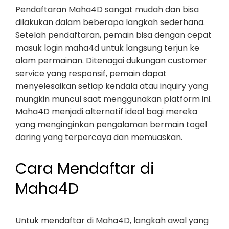
Pendaftaran Maha4D sangat mudah dan bisa
dilakukan dalam beberapa langkah sederhana.
Setelah pendaftaran, pemain bisa dengan cepat
masuk login maha4d untuk langsung terjun ke
alam permainan. Ditenagai dukungan customer
service yang responsif, pemain dapat
menyelesaikan setiap kendala atau inquiry yang
mungkin muncul saat menggunakan platform ini.
Maha4D menjadi alternatif ideal bagi mereka
yang menginginkan pengalaman bermain togel
daring yang terpercaya dan memuaskan.
Cara Mendaftar di
Maha4D
Untuk mendaftar di Maha4D, langkah awal yang