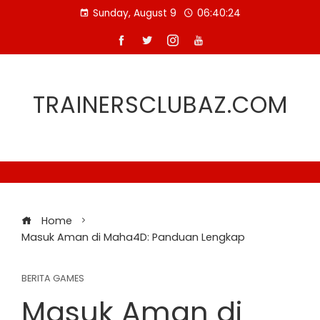
Skip
Sunday, August 9
06:40:25
to
content
TRAINERSCLUBAZ.COM
Home
Masuk Aman di Maha4D: Panduan Lengkap
BERITA GAMES
Masuk Aman di