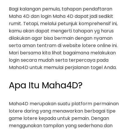
Bagi kalangan pemula, tahapan pendaftaran
Maha 4D dan login Maha 4D dapat jadi sedikit
rumit. Tetapi, melalui petunjuk komprehensif ini,
kamu akan dapat mengerti tahapan yg harus
dilakukan agar bisa bermain dengan nyaman
serta aman tentram di website lotere online ini.
Mari bersama kita lihat bagaimana melakukan
login secara mudah serta terpercaya pada
Maha4D untuk memulai perjalanan togel Anda.
Apa Itu Maha4D?
Maha4D merupakan suatu platform permainan
lotere daring yang menawarkan berbagai tipe
game lotere kepada untuk pemain. Dengan
menggunakan tampilan yang sederhana dan