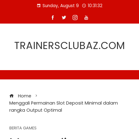
Skip
Sunday, August 9
10:31:33
to
content
TRAINERSCLUBAZ.COM
Home
Menggali Permainan Slot Deposit Minimal dalam
rangka Output Optimal
BERITA GAMES