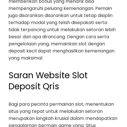
memberikan bonus yang menarik bisa
mempengaruhi peluang kemenangan. Pemain
juga disarankan disarankan untuk tetap disiplin
terhadap modal yang telah disepakati serta
tidak terpancing untuk melakukan setoran lebih
besar dari apa dirancang. Dengan cara serta
pengelolaan yang, memainkan slot dengan
deposit kecil dapat menghasilkan kemenangan
yang maksimal.
Saran Website Slot
Deposit Qris
Bagi para pecinta permainan slot, menentukan
situs yang tepat untuk melakukan setoran
merupakan langkah krusial dalam mendapatkan
pengalaman bermain game yang. Situs