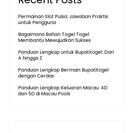
Permainan Slot Pulsa: Jawaban Praktis
untuk Pengguna
Bagaimana Bahan Togel Togel
Membantu Mewujudkan Sukses
Panduan Lengkap untuk Bupatitogel: Dari
A hingga Z
Panduan Lengkap Bermain Bupatitogel
dengan Cerdas
Panduan Lengkap Keluaran Macau: 4D
dan 5D di Macau Pools