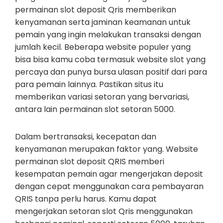
permainan slot deposit Qris memberikan
kenyamanan serta jaminan keamanan untuk
pemain yang ingin melakukan transaksi dengan
jumlah kecil. Beberapa website populer yang
bisa bisa kamu coba termasuk website slot yang
percaya dan punya bursa ulasan positif dari para
para pemain lainnya. Pastikan situs itu
memberikan variasi setoran yang bervariasi,
antara lain permainan slot setoran 5000.
Dalam bertransaksi, kecepatan dan
kenyamanan merupakan faktor yang. Website
permainan slot deposit QRIS memberi
kesempatan pemain agar mengerjakan deposit
dengan cepat menggunakan cara pembayaran
QRIS tanpa perlu harus. Kamu dapat
mengerjakan setoran slot Qris menggunakan