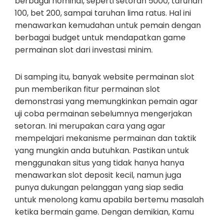
berbagai nominal, seperti setoran 5000, taruhan
100, bet 200, sampai taruhan lima ratus. Hal ini
menawarkan kemudahan untuk pemain dengan
berbagai budget untuk mendapatkan game
permainan slot dari investasi minim.
Di samping itu, banyak website permainan slot
pun memberikan fitur permainan slot
demonstrasi yang memungkinkan pemain agar
uji coba permainan sebelumnya mengerjakan
setoran. Ini merupakan cara yang agar
mempelajari mekanisme permainan dan taktik
yang mungkin anda butuhkan. Pastikan untuk
menggunakan situs yang tidak hanya hanya
menawarkan slot deposit kecil, namun juga
punya dukungan pelanggan yang siap sedia
untuk menolong kamu apabila bertemu masalah
ketika bermain game. Dengan demikian, Kamu