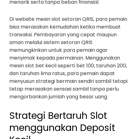
menarik serta tanpa beban finansial.
Di website mesin slot setoran QRIS, para pemain
bisa merasakan kemudahan ketika membuat
transaksi. Pembayaran yang cepat maupun
aman melalui sistem setoran QRIS
memungkinkan untuk para pemain agar
menyimak kepada permainan. Menggunakan
mesin slot bet kecil seperti bet 100, taruhan 200,
dan taruhan lima ratus, para pemain dapat
menyusun strategi bermain sendiri sambil tetapi
tetap merasakan sensasi sambil tanpa perlu
mengorbankan jumlah yang besar uang.
Strategi Bertaruh Slot
menggunakan Deposit