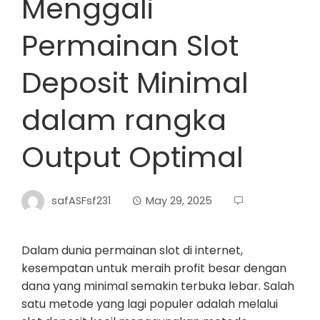
Menggali
Permainan Slot
Deposit Minimal
dalam rangka
Output Optimal
safASFsf231
May 29, 2025
Dalam dunia permainan slot di internet,
kesempatan untuk meraih profit besar dengan
dana yang minimal semakin terbuka lebar. Salah
satu metode yang lagi populer adalah melalui