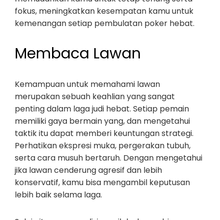
fokus, meningkatkan kesempatan kamu untuk
kemenangan setiap pembulatan poker hebat.
Membaca Lawan
Kemampuan untuk memahami lawan
merupakan sebuah keahlian yang sangat
penting dalam laga judi hebat. Setiap pemain
memiliki gaya bermain yang, dan mengetahui
taktik itu dapat memberi keuntungan strategi.
Perhatikan ekspresi muka, pergerakan tubuh,
serta cara musuh bertaruh. Dengan mengetahui
jika lawan cenderung agresif dan lebih
konservatif, kamu bisa mengambil keputusan
lebih baik selama laga.