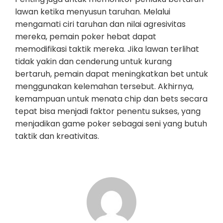
lawan ketika menyusun taruhan. Melalui
mengamati ciri taruhan dan nilai agresivitas
mereka, pemain poker hebat dapat
memodifikasi taktik mereka. Jika lawan terlihat
tidak yakin dan cenderung untuk kurang
bertaruh, pemain dapat meningkatkan bet untuk
menggunakan kelemahan tersebut. Akhirnya,
kemampuan untuk menata chip dan bets secara
tepat bisa menjadi faktor penentu sukses, yang
menjadikan game poker sebagai seni yang butuh
taktik dan kreativitas.