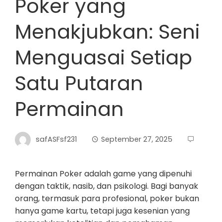
Poker yang
Menakjubkan: Seni
Menguasai Setiap
Satu Putaran
Permainan
safASFsf231
September 27, 2025
Permainan Poker adalah game yang dipenuhi
dengan taktik, nasib, dan psikologi. Bagi banyak
orang, termasuk para profesional, poker bukan
hanya game kartu, tetapi juga kesenian yang