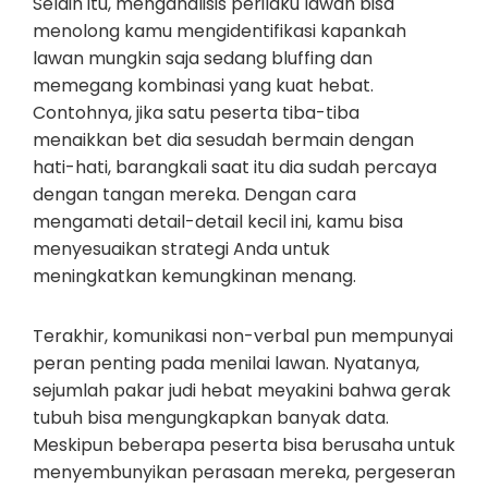
Selain itu, menganalisis perilaku lawan bisa
menolong kamu mengidentifikasi kapankah
lawan mungkin saja sedang bluffing dan
memegang kombinasi yang kuat hebat.
Contohnya, jika satu peserta tiba-tiba
menaikkan bet dia sesudah bermain dengan
hati-hati, barangkali saat itu dia sudah percaya
dengan tangan mereka. Dengan cara
mengamati detail-detail kecil ini, kamu bisa
menyesuaikan strategi Anda untuk
meningkatkan kemungkinan menang.
Terakhir, komunikasi non-verbal pun mempunyai
peran penting pada menilai lawan. Nyatanya,
sejumlah pakar judi hebat meyakini bahwa gerak
tubuh bisa mengungkapkan banyak data.
Meskipun beberapa peserta bisa berusaha untuk
menyembunyikan perasaan mereka, pergeseran