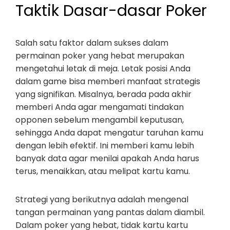
Taktik Dasar-dasar Poker
Salah satu faktor dalam sukses dalam
permainan poker yang hebat merupakan
mengetahui letak di meja. Letak posisi Anda
dalam game bisa memberi manfaat strategis
yang signifikan. Misalnya, berada pada akhir
memberi Anda agar mengamati tindakan
opponen sebelum mengambil keputusan,
sehingga Anda dapat mengatur taruhan kamu
dengan lebih efektif. Ini memberi kamu lebih
banyak data agar menilai apakah Anda harus
terus, menaikkan, atau melipat kartu kamu.
Strategi yang berikutnya adalah mengenal
tangan permainan yang pantas dalam diambil.
Dalam poker yang hebat, tidak kartu kartu