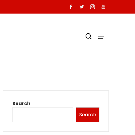
Search
Search