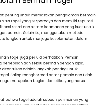
dalam Bermain Togel
gat penting untuk memastikan pengalaman bermain
 situs togel yang terpercaya dan memiliki reputasi
i lisensi resmi dan sistem keamanan yang kuat untuk
angan pemain. Selain itu, menggunakan metode
atu langkah untuk menjaga keselamatan dalam
ain togel juga perlu diperhatikan. Pemain
g berlebihan dan selalu bermain dengan bijak.
 ditentukan adalah langkah penting untuk
ogel. Saling menghormati antar pemain dan tidak
juga merupakan bagian dari etika yang harus
ingat bahwa togel adalah sebuah permainan yang