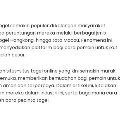
ogel semakin populer di kalangan masyarakat
ba peruntungan mereka melalui berbagai jenis
 togel Hongkong, hingga toto Macau. Fenomena ini
 menyediakan platform bagi para pemain untuk ikut
iah besar.
h situs-situs togel online yang kini semakin marak.
terkemuka, memberikan kemudahan bagi pemain untuk
man dan terpercaya. Dalam artikel ini, kita akan
n mereka dalam industri ini, serta bagaimana cara
leh para pecinta togel.