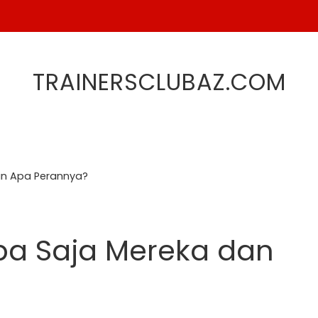
TRAINERSCLUBAZ.COM
an Apa Perannya?
apa Saja Mereka dan