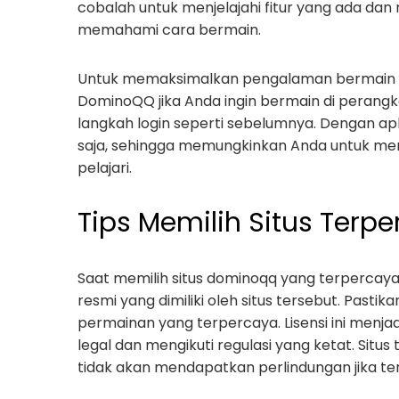
cobalah untuk menjelajahi fitur yang ada da
memahami cara bermain.
Untuk memaksimalkan pengalaman bermain An
DominoQQ jika Anda ingin bermain di perangkat
langkah login seperti sebelumnya. Dengan apl
saja, sehingga memungkinkan Anda untuk men
pelajari.
Tips Memilih Situs Terp
Saat memilih situs dominoqq yang terpercaya,
resmi yang dimiliki oleh situs tersebut. Pastikan
permainan yang terpercaya. Lisensi ini menja
legal dan mengikuti regulasi yang ketat. Situs
tidak akan mendapatkan perlindungan jika ter