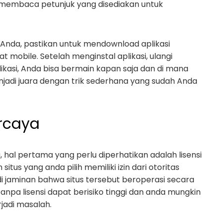
n membaca petunjuk yang disediakan untuk
da, pastikan untuk mendownload aplikasi
 mobile. Setelah menginstal aplikasi, ulangi
ikasi, Anda bisa bermain kapan saja dan di mana
jadi juara dengan trik sederhana yang sudah Anda
ercaya
 hal pertama yang perlu diperhatikan adalah lisensi
 situs yang anda pilih memiliki izin dari otoritas
di jaminan bahwa situs tersebut beroperasi secara
 tanpa lisensi dapat berisiko tinggi dan anda mungkin
jadi masalah.