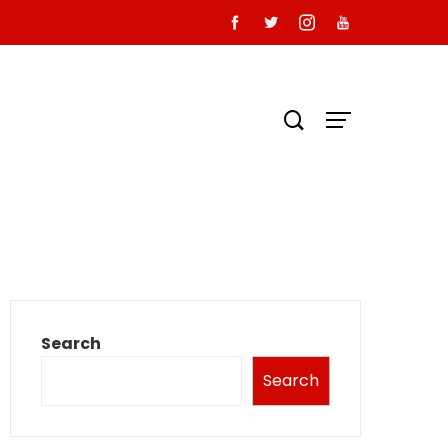
Search
Search