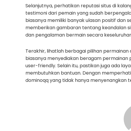
Selanjutnya, perhatikan reputasi situs di kal
testimoni dari pemain yang sudah berpengala
biasanya memiliki banyak ulasan positif dan s
memberikan gambaran tentang keandalan sit
dan pengalaman bermain secara keseluruhan
Terakhir, lihatlah berbagai pilihan permainan 
biasanya menyediakan beragam permainan pk
user-friendly. Selain itu, pastikan juga ada l
membutuhkan bantuan. Dengan memperhatika
dominoqq yang tidak hanya menyenangkan te