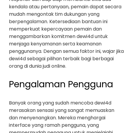
kendala atau pertanyaan, pemain dapat secara
mudah mengontak tim dukungan yang
berpengalaman. Ketersediaan bantuan ini
memperkuat kepercayaan pemain dan
menggambarkan komitmen dewi4d untuk
menjaga kenyamanan serta keamanan
penggunanya. Dengan semua faktor ini, wajar jika
dewi4d sebagai pilihan terbaik bagi berbagai
orang di dunia judi online.
Pengalaman Pengguna
Banyak orang yang sudah mencoba dewi4d
merasakan sensasi yang sangat memuaskan
dan menyenangkan. Mereka menghargai
interface yang ramah pengguna, yang
mempermudah pengguna untuk menjelajahi