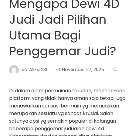
Mengapa Dewi 4D
Judi Jadi Pilihan
Utama Bagi
Penggemar Judi?
safASFsf231
November 27, 2025
Di dalam alam permainan taruhan, mencari-cari
platform yang tidak hanya aman saja tetapi juga
menawarkan sensasi bermain yg memuaskan
merupakan sesuatu yg sangat krusial. Salah
satunya opsi yg semakin populer di kalangan
beberapa penggemar judi ialah dewi 4d.