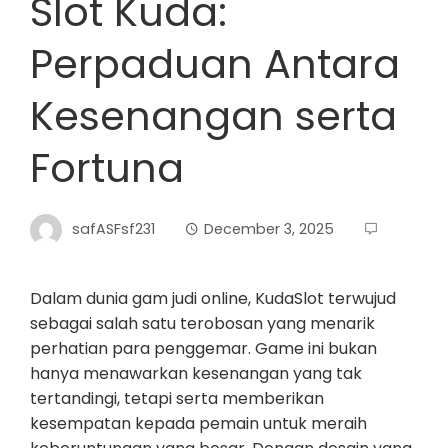
Slot Kuda:
Perpaduan Antara
Kesenangan serta
Fortuna
safASFsf231
December 3, 2025
Dalam dunia gam judi online, KudaSlot terwujud
sebagai salah satu terobosan yang menarik
perhatian para penggemar. Game ini bukan
hanya menawarkan kesenangan yang tak
tertandingi, tetapi serta memberikan
kesempatan kepada pemain untuk meraih