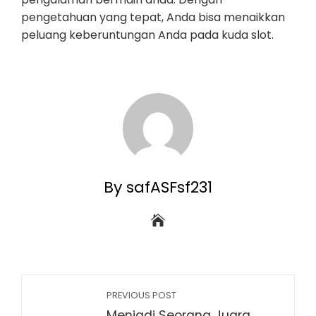
pengetahuan yang tepat, Anda bisa menaikkan
peluang keberuntungan Anda pada kuda slot.
By safASFsf231
PREVIOUS POST
Menjadi Seorang Juara