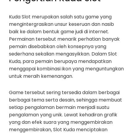
Kuda Slot merupakan salah satu game yang
mengintergrasikan unsur keseruan dan nasib
baik ke dalam bentuk game judi di internet.
Permainan tersebut menarik perhatian banyak
pemain disebabkan oleh konsepnya yang
sederhana sekalian mengasyikkan. Dalam Slot
Kuda, para pemain berupaya mendapatkan
menggapai kombinasi ikon yang menguntungkan
untuk meraih kemenangan.
Game tersebut sering tersedia dalam berbagai
berbagai tema serta desain, sehingga membuat
setiap pengalaman bermain menjadi suatu
pengalaman yang unik. Lewat kehadiran grafik
yang dan efek suara yang menggembirakan
menggembirakan, Slot Kuda menciptakan