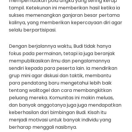
memperhatikan pola angka yang sering kerap
tampil. Ketekunan ini memberikan hasil ketika ia
sukses memenangkan ganjaran besar pertama
kalinya, yang memberikan kepercayaan diri agar
selalu berpartisipasi.
Dengan berjalannya waktu, Budi tidak hanya
fokus pada permainan, tetapi ia juga beranjak
mempublikasikan ilmu dan pengalamannya
sendiri kepada para peserta lain. Ia mendirikan
grup mini agar diskusi dan taktik, membantu
para pendatang baru mengetahui lebih baik
tentang walitogel dan cara membangkitkan
peluang mereka. Komunitas ini makin meluas,
dan banyak anggotanya juga juga mendapatkan
keberhasilan dari bimbingan Budi. Kisah itu
menjadi motivasi untuk banyak individu yang
berharap menggali nasibnya.