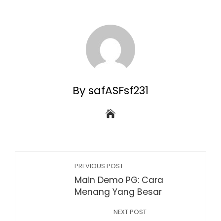
By safASFsf231
PREVIOUS POST
Main Demo PG: Cara
Menang Yang Besar
NEXT POST