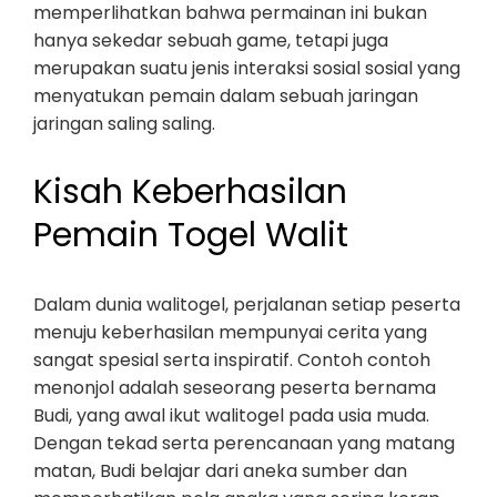
memperlihatkan bahwa permainan ini bukan
hanya sekedar sebuah game, tetapi juga
merupakan suatu jenis interaksi sosial sosial yang
menyatukan pemain dalam sebuah jaringan
jaringan saling saling.
Kisah Keberhasilan
Pemain Togel Walit
Dalam dunia walitogel, perjalanan setiap peserta
menuju keberhasilan mempunyai cerita yang
sangat spesial serta inspiratif. Contoh contoh
menonjol adalah seseorang peserta bernama
Budi, yang awal ikut walitogel pada usia muda.
Dengan tekad serta perencanaan yang matang
matan, Budi belajar dari aneka sumber dan