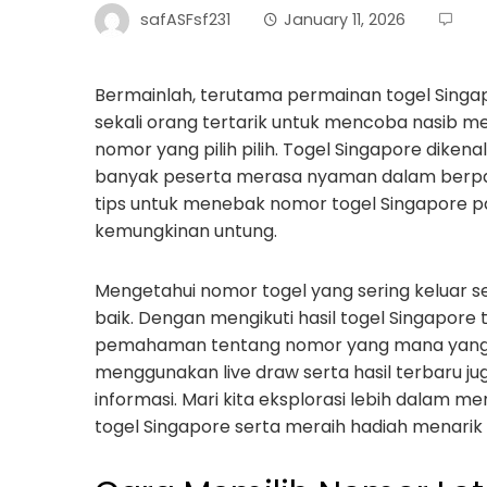
safASFsf231
January 11, 2026
Bermainlah, terutama permainan togel Singap
sekali orang tertarik untuk mencoba nasib m
nomor yang pilih pilih. Togel Singapore dikena
banyak peserta merasa nyaman dalam berpartisi
tips untuk menebak nomor togel Singapore p
kemungkinan untung.
Mengetahui nomor togel yang sering keluar se
baik. Dengan mengikuti hasil togel Singapore 
pemahaman tentang nomor yang mana yang ke
menggunakan live draw serta hasil terbaru ju
informasi. Mari kita eksplorasi lebih dalam 
togel Singapore serta meraih hadiah menarik 