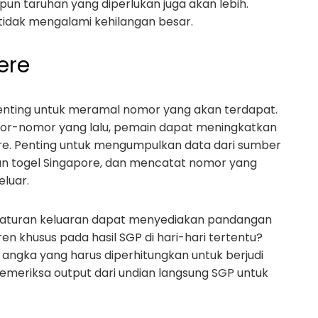
un taruhan yang diperlukan juga akan lebih.
tidak mengalami kehilangan besar.
ere
penting untuk meramal nomor yang akan terdapat.
mor-nomor yang lalu, pemain dapat meningkatkan
re. Penting untuk mengumpulkan data dari sumber
an togel Singapore, dan mencatat nomor yang
eluar.
eraturan keluaran dapat menyediakan pandangan
en khusus pada hasil SGP di hari-hari tertentu?
 angka yang harus diperhitungkan untuk berjudi
 memeriksa output dari undian langsung SGP untuk