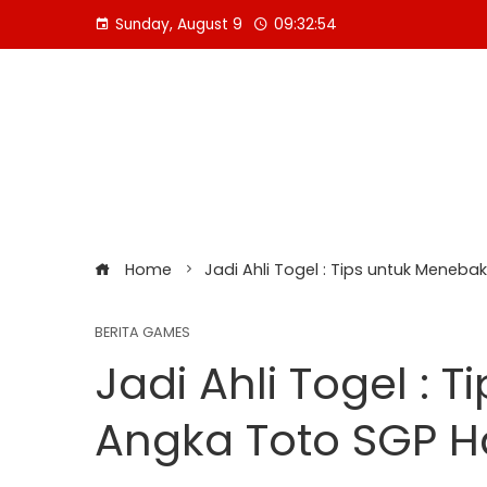
Skip
Sunday, August 9
09:32:54
to
content
Home
Jadi Ahli Togel : Tips untuk Menebak 
BERITA GAMES
Jadi Ahli Togel : 
Angka Toto SGP Har