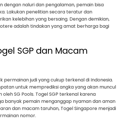
n dengan naluri dan pengalaman, pemain bisa
a. Lakukan penelitian secara teratur dan
kan kelebihan yang bersaing. Dengan demikian,
l lotere adalah tindakan yang amat berharga bagi
Togel SGP dan Macam
 permainan judi yang cukup terkenal di Indonesia.
patan untuk memprediksi angka yang akan muncul
 oleh SG Pools. Togel SGP terkenal karena
ingga banyak pemain menganggap nyaman dan aman
saran dan macam taruhan, Togel Singapore menjadi
permainan nomor.