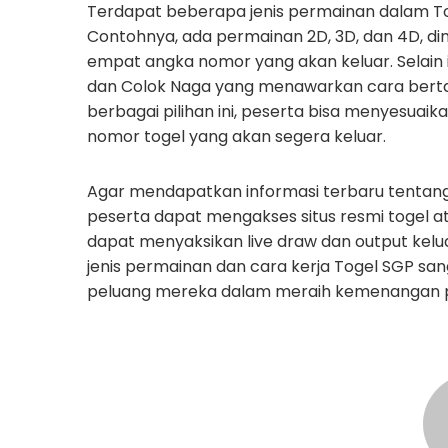
Terdapat beberapa jenis permainan dalam To
Contohnya, ada permainan 2D, 3D, dan 4D, di
empat angka nomor yang akan keluar. Selain i
dan Colok Naga yang menawarkan cara bertaru
berbagai pilihan ini, peserta bisa menyesua
nomor togel yang akan segera keluar.
Agar mendapatkan informasi terbaru tentang
peserta dapat mengakses situs resmi togel at
dapat menyaksikan live draw dan output kelua
jenis permainan dan cara kerja Togel SGP sa
peluang mereka dalam meraih kemenangan p