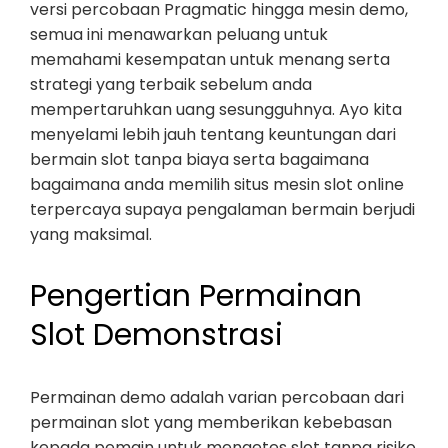
versi percobaan Pragmatic hingga mesin demo,
semua ini menawarkan peluang untuk
memahami kesempatan untuk menang serta
strategi yang terbaik sebelum anda
mempertaruhkan uang sesungguhnya. Ayo kita
menyelami lebih jauh tentang keuntungan dari
bermain slot tanpa biaya serta bagaimana
bagaimana anda memilih situs mesin slot online
terpercaya supaya pengalaman bermain berjudi
yang maksimal.
Pengertian Permainan
Slot Demonstrasi
Permainan demo adalah varian percobaan dari
permainan slot yang memberikan kebebasan
kepada pemain untuk mengetes slot tanpa risiko