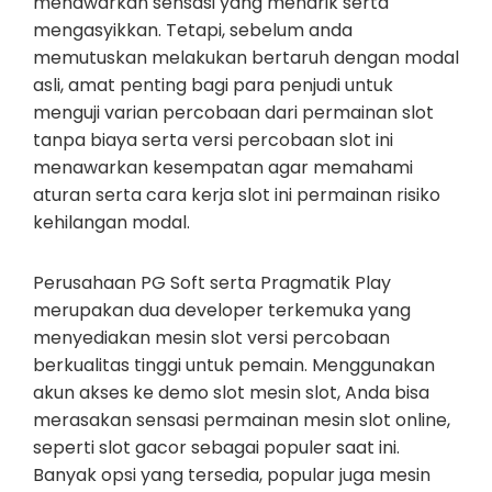
menawarkan sensasi yang menarik serta
mengasyikkan. Tetapi, sebelum anda
memutuskan melakukan bertaruh dengan modal
asli, amat penting bagi para penjudi untuk
menguji varian percobaan dari permainan slot
tanpa biaya serta versi percobaan slot ini
menawarkan kesempatan agar memahami
aturan serta cara kerja slot ini permainan risiko
kehilangan modal.
Perusahaan PG Soft serta Pragmatik Play
merupakan dua developer terkemuka yang
menyediakan mesin slot versi percobaan
berkualitas tinggi untuk pemain. Menggunakan
akun akses ke demo slot mesin slot, Anda bisa
merasakan sensasi permainan mesin slot online,
seperti slot gacor sebagai populer saat ini.
Banyak opsi yang tersedia, popular juga mesin