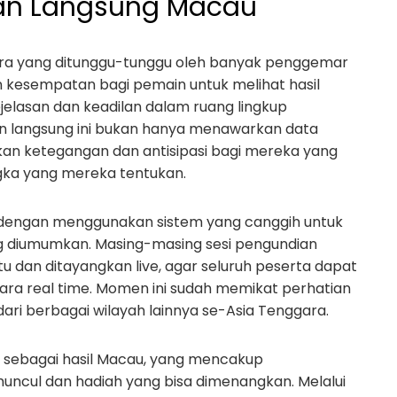
an Langsung Macau
cara yang ditunggu-tunggu oleh banyak penggemar
n kesempatan bagi pemain untuk melihat hasil
elasan dan keadilan dalam ruang lingkup
n langsung ini bukan hanya menawarkan data
kan ketegangan dan antisipasi bagi mereka yang
gka yang mereka tentukan.
an dengan menggunakan sistem yang canggih untuk
ng diumumkan. Masing-masing sesi pengundian
u dan ditayangkan live, agar seluruh peserta dapat
cara real time. Momen ini sudah memikat perhatian
dari berbagai wilayah lainnya se-Asia Tenggara.
n sebagai hasil Macau, yang mencakup
ncul dan hadiah yang bisa dimenangkan. Melalui