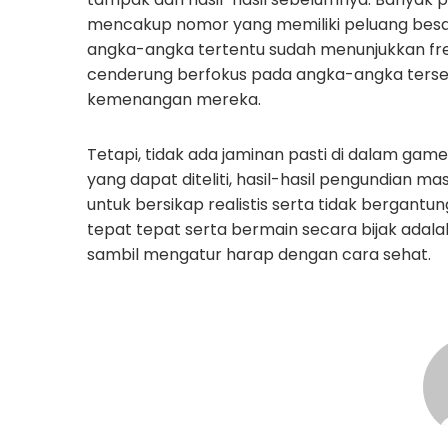
mencakup nomor yang memiliki peluang besar u
angka-angka tertentu sudah menunjukkan frek
cenderung berfokus pada angka-angka ters
kemenangan mereka.
Tetapi, tidak ada jaminan pasti di dalam gam
yang dapat diteliti, hasil-hasil pengundian m
untuk bersikap realistis serta tidak bergant
tepat tepat serta bermain secara bijak adal
sambil mengatur harap dengan cara sehat.