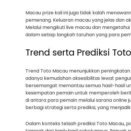
Macau prize kali ini juga tidak kalah menawa
pemenang. Keluaran macau yang jelas dan a
Melalui mengikuti live macau dan mengetahui h
dalam setiap langkah taruhan yang para pem
Trend serta Prediksi To
Trend Toto Macau menunjukkan peningkatan 
adanya kemudahan aksesibilitas lewat pengu
bersemangat memantau semua hasil-hasil un
kesempatan pemain untuk memperoleh berita ter
di antara para pemain melalui sarana online 
berbagi strategi serta prediksi, yang menja
Dalam konteks telaah prediksi Toto Macau, pa
tampak dari hasil-hasil sebelumnya. Banyak