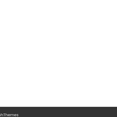
shThemes