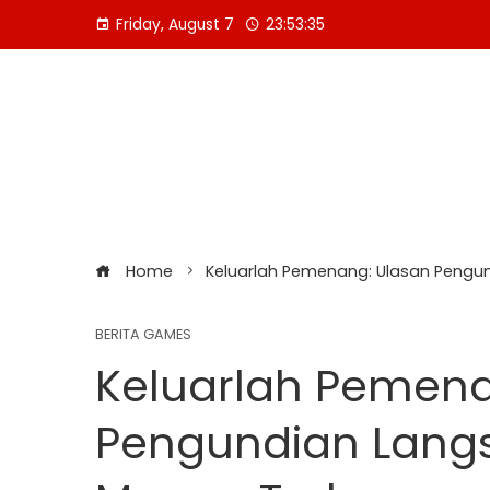
Skip
Friday, August 7
23:53:35
to
content
Home
Keluarlah Pemenang: Ulasan Pengu
BERITA GAMES
Keluarlah Pemena
Pengundian Langs