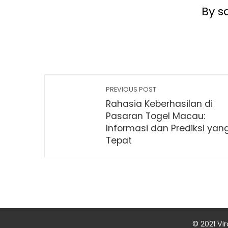
By s
PREVIOUS POST
Rahasia Keberhasilan di
Pasaran Togel Macau:
Informasi dan Prediksi yan
Tepat
© 2021 Vir