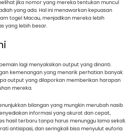
melihat jika nomor yang mereka tentukan muncul
 hadiah yang ada. Hal ini menawarkan kepuasan
alam togel Macau, menjadikan mereka lebih
s yang lebih besar.
ni
pemain lagi menyaksikan output yang dinanti.
angan kemenangan yang menarik perhatian banyak
iapa output yang dilaporkan memberikan harapan
uhan mereka.
 menunjukkan bilangan yang mungkin merubah nasib
menyediakan informasi yang akurat dan cepat,
asil terbaru tanpa harus menunggu lama sekali.
 antisipasi, dan seringkali bisa menyulut euforia