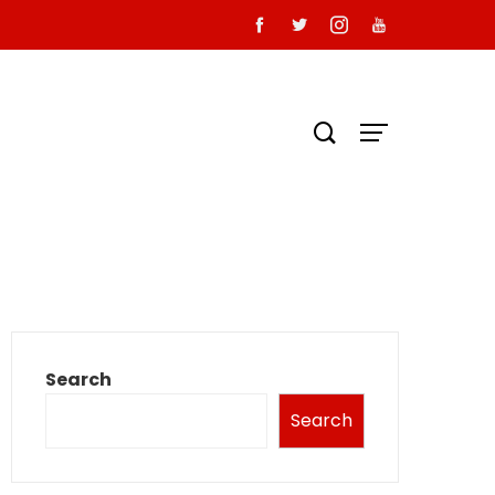
Search
Search