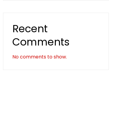
Recent
Comments
No comments to show.