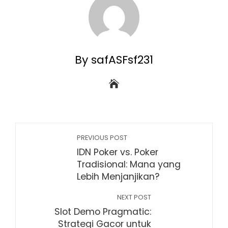
By safASFsf231
PREVIOUS POST
IDN Poker vs. Poker
Tradisional: Mana yang
Lebih Menjanjikan?
NEXT POST
Slot Demo Pragmatic:
Strategi Gacor untuk