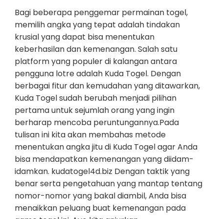
Bagi beberapa penggemar permainan togel,
memilih angka yang tepat adalah tindakan
krusial yang dapat bisa menentukan
keberhasilan dan kemenangan. Salah satu
platform yang populer di kalangan antara
pengguna lotre adalah Kuda Togel. Dengan
berbagai fitur dan kemudahan yang ditawarkan,
Kuda Togel sudah berubah menjadi pilihan
pertama untuk sejumlah orang yang ingin
berharap mencoba peruntungannya.Pada
tulisan ini kita akan membahas metode
menentukan angka jitu di Kuda Togel agar Anda
bisa mendapatkan kemenangan yang diidam-
idamkan. kudatogel4d.biz Dengan taktik yang
benar serta pengetahuan yang mantap tentang
nomor-nomor yang bakal diambil, Anda bisa
menaikkan peluang buat kemenangan pada