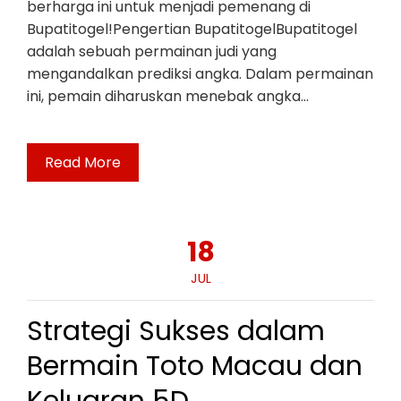
berharga ini untuk menjadi pemenang di
Bupatitogel!Pengertian BupatitogelBupatitogel
adalah sebuah permainan judi yang
mengandalkan prediksi angka. Dalam permainan
ini, pemain diharuskan menebak angka…
Read More
18
JUL
Strategi Sukses dalam
Bermain Toto Macau dan