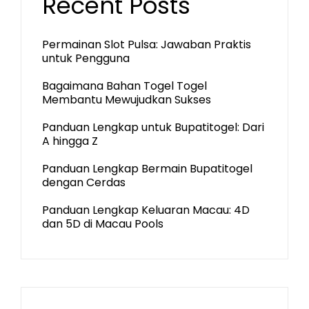
Recent Posts
Permainan Slot Pulsa: Jawaban Praktis
untuk Pengguna
Bagaimana Bahan Togel Togel
Membantu Mewujudkan Sukses
Panduan Lengkap untuk Bupatitogel: Dari
A hingga Z
Panduan Lengkap Bermain Bupatitogel
dengan Cerdas
Panduan Lengkap Keluaran Macau: 4D
dan 5D di Macau Pools