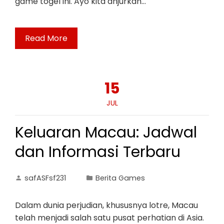
game togel ini. Ayo kita anjurkan…
Read More
15
JUL
Keluaran Macau: Jadwal
dan Informasi Terbaru
safASFsf231
Berita Games
Dalam dunia perjudian, khususnya lotre, Macau
telah menjadi salah satu pusat perhatian di Asia.