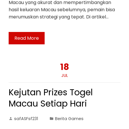
Macau yang akurat dan mempertimbangkan
hasil keluaran Macau sebelumnya, pemain bisa
merumuskan strategi yang tepat. Di artikel…
Read More
18
JUL
Kejutan Prizes Togel
Macau Setiap Hari
safASFsf231
Berita Games