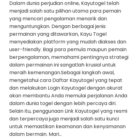
Dalam dunia perjudian online, Kayutogel telah
menjadi salah satu pilihan utama para pemain
yang mencari pengalaman menarik dan
menguntungkan. Dengan berbagai jenis
permainan yang ditawarkan, Kayu Togel
menyediakan platform yang mudah diakses dan
user-friendly. Bagi para pemula maupun pemain
berpengalaman, memahami pentingnya strategi
dalam permainan ini sangatlah krusial untuk
meraih kemenangan.Sebagai langkah awal,
mengetahui cara Daftar Kayutogel yang tepat
dan melakukan Login Kayutogel dengan akurat
akan membantu Anda memulai perjalanan Anda
dalam dunia togel dengan lebih percaya diri.
Selain itu, penggunaan Link Kayutogel yang resmi
dan terpercaya juga menjadi salah satu kunci
untuk memastikan keamanan dan kenyamanan
dalam bermain. Mari…