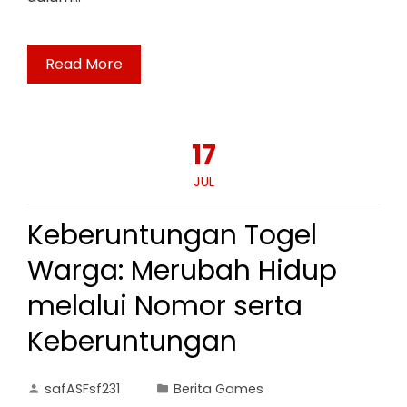
Read More
17
JUL
Keberuntungan Togel
Warga: Merubah Hidup
melalui Nomor serta
Keberuntungan
safASFsf231
Berita Games